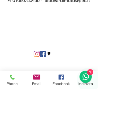
PI
01060750450
-
aldovardimoto@pec.it
1
Phone
Email
Facebook
Indirizzo