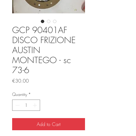
GCP 90401AF
DISCO FRIZIONE
AUSTIN
MONTEGO - sc
73-6
Price
€30.00
Quantity
*
Add to Cart