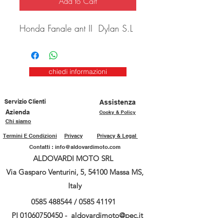
Add to Cart
Honda Fanale ant II Dylan S.L
chiedi informazioni
Servizio Clienti
Assistenza
Azienda
Cooky & Policy
Chi siamo
Termini E Condizioni
Privacy
Privacy & Legal
Contatti :
info@aldovardimoto.com
ALDOVARDI MOTO SRL
Via Gasparo Venturini, 5, 54100 Massa MS,
Italy
0585 488544
/
0585 41191
PI
01060750450
-
aldovardimoto@pec.it