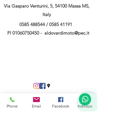
Via Gasparo Venturini, 5, 54100 Massa MS,
Italy
0585 488544
/
0585 41191
PI
01060750450
-
aldovardimoto@pec.it
1
Phone
Email
Facebook
Indirizzo