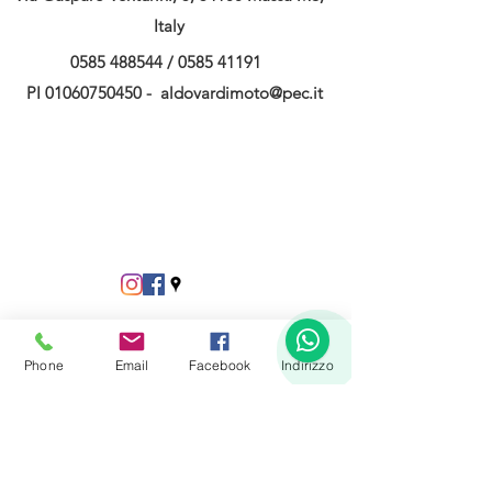
Italy
0585 488544
/
0585 41191
PI
01060750450
-
aldovardimoto@pec.it
1
Phone
Email
Facebook
Indirizzo