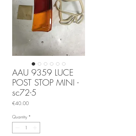
AAU 9359 LUCE
POST STOP MINI -
sc72-5
Price
€40.00
Quantity
*