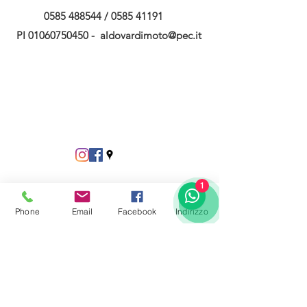
0585 488544
/
0585 41191
PI
01060750450
-
aldovardimoto@pec.it
1
Phone
Email
Facebook
Indirizzo