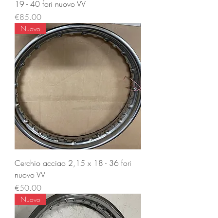
19 - 40 fori nuovo VV
Price
€85.00
Nuovo
Cerchio acciao 2,15 x 18 - 36 fori
nuovo VV
Price
€50.00
Nuovo