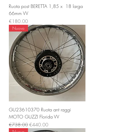
Ruota post BERETTA 1,85 x 18 larga
66mm VV
Price
€180.00
Nuovo
GU23610370 Ruota ant raggi
MOTO GUZZI Florida VV
Regular Price
Sale Price
€738.00
€440.00
Nuovo