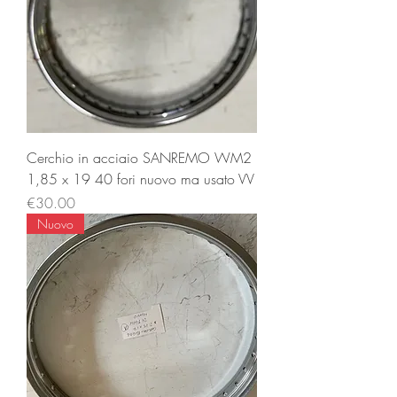
Cerchio in acciaio SANREMO WM2
1,85 x 19 40 fori nuovo ma usato VV
Price
€30.00
Nuovo