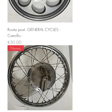
Ruota post. GENERAL CYCLES -
Camillo -
Price
€30.00
Nuovo