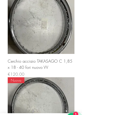
Cerchio acciaio TAKASAGO C 1,85
x 18 - 40 fori nuovo VV
Price
€120.00
Nuovo
1