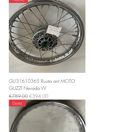
GU31610365 Ruota ant MOTO
GUZZI Nevada VV
Regular Price
Sale Price
€789.00
€394.00
Usato