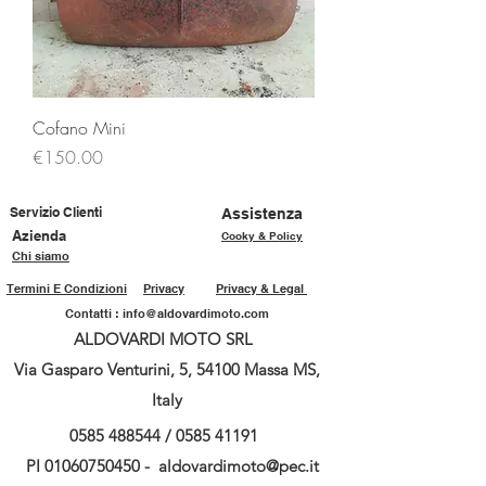
Cofano Mini
Price
€150.00
Servizio Clienti
Assistenza
Azienda
Cooky & Policy
Chi siamo
Termini E Condizioni
Privacy
Privacy & Legal
Contatti :
info@aldovardimoto.com
ALDOVARDI MOTO SRL
Via Gasparo Venturini, 5, 54100 Massa MS,
Italy
0585 488544
/
0585 41191
PI
01060750450
-
aldovardimoto@pec.it