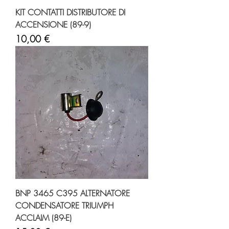
KIT CONTATTI DISTRIBUTORE DI
ACCENSIONE (89-9)
Prezzo
10,00 €
BNP 3465 C395 ALTERNATORE
CONDENSATORE TRIUMPH
ACCLAIM (89-E)