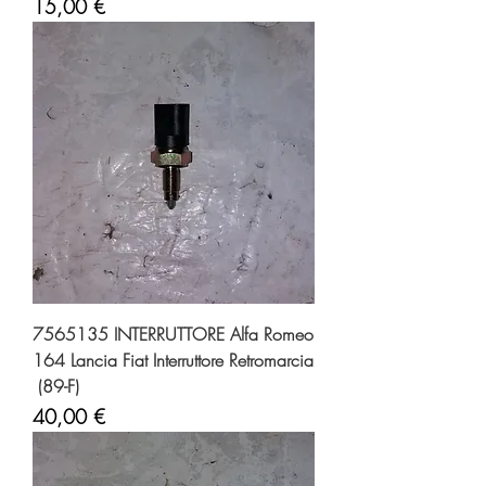
Prezzo
15,00 €
7565135 INTERRUTTORE Alfa Romeo
164 Lancia Fiat Interruttore Retromarcia
(89-F)
Prezzo
40,00 €