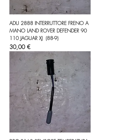
ADU 2888 INTERRUTTORE FRENO A
MANO LAND ROVER DEFENDER 90
110 JAGUAR XJ (88-9)
Prezzo
30,00 €