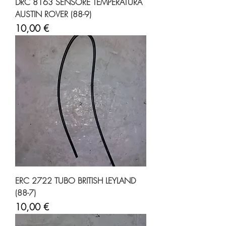
DRC 8163 SENSORE TEMPERATURA
AUSTIN ROVER (88-9)
Prezzo
10,00 €
ERC 2722 TUBO BRITISH LEYLAND
(88-7)
Prezzo
10,00 €